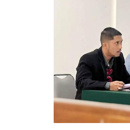
Tanah
1.350
M,
Hakim
Kabulkan
Gugatan
Tugiri
Melalui
Advokat
Rizal
Bagus
Putranto