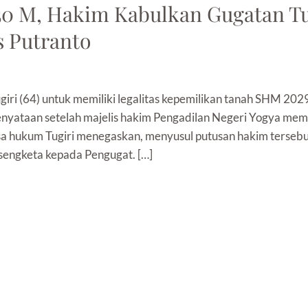
50 M, Hakim Kabulkan Gugatan Tu
s Putranto
iri (64) untuk memiliki legalitas kepemilikan tanah SHM 20
enyataan setelah majelis hakim Pengadilan Negeri Yogya m
asa hukum Tugiri menegaskan, menyusul putusan hakim terseb
sengketa kepada Pengugat. […]