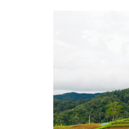
Cara
untuk
Menyelesaikan
Sengketa
Tanah