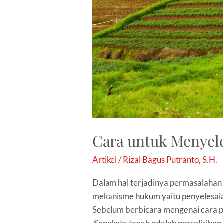
Cara untuk Menyel
Artikel
/
Rizal Bagus Putranto, S.H.
Dalam hal terjadinya permasalahan
mekanisme hukum yaitu penyelesaian
Sebelum berbicara mengenai cara pe
Sengketa tanah adalah perselisihan 