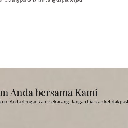
um Anda bersama Kami
kum Anda dengan kami sekarang. Jangan biarkan ketidakpast