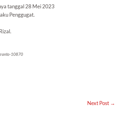
nya tanggal 28 Mei 2023
laku Penggugat.
Rizal.
utranto-10870
Next Post
→