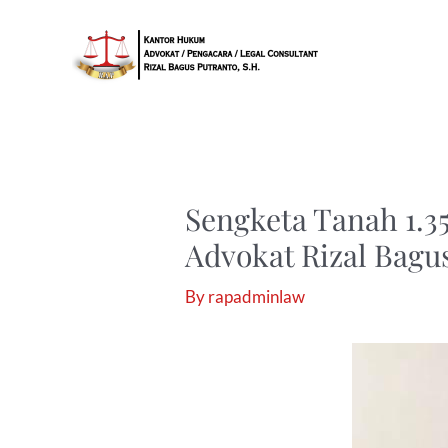
Skip
Post
to
navigation
content
Sengketa Tanah 1.3
Advokat Rizal Bagu
By
rapadminlaw