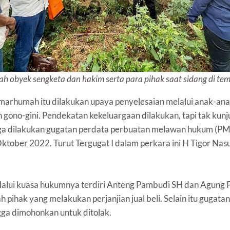
ah obyek sengketa dan hakim serta para pihak saat sidang di te
marhumah itu dilakukan upaya penyelesaian melalui anak-anakn
 gono-gini. Pendekatan kekeluargaan dilakukan, tapi tak kunj
ga dilakukan gugatan perdata perbuatan melawan hukum (PM
ober 2022. Turut Tergugat I dalam perkara ini H Tigor Nasut
elalui kuasa hukumnya terdiri Anteng Pambudi SH dan Agung
 pihak yang melakukan perjanjian jual beli. Selain itu gugata
ngga dimohonkan untuk ditolak.