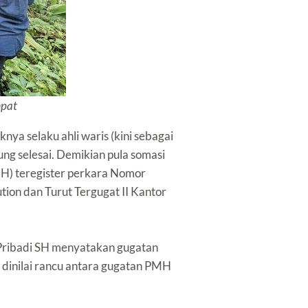
mpat
ya selaku ahli waris (kini sebagai
ung selesai. Demikian pula somasi
H) teregister perkara Nomor
ion dan Turut Tergugat II Kantor
 Pribadi SH menyatakan gugatan
n dinilai rancu antara gugatan PMH