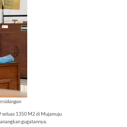
persidangan
29 seluas 1350 M2 di Mujamuju
emanangkan gugatannya.