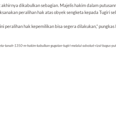
 akhirnya dikabulkan sebagian. Majelis hakim dalam putusan
sanakan peralihan hak atas obyek sengketa kepada Tugiri se
ni peralihan hak kepemilikan bisa segera dilakukan,” pungkas 
keta-tanah-1350-m-hakim-kabulkan-gugatan-tugiri-melalui-advokat-rizal-bagus-p