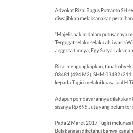
Advokat Rizal Bagus Putranto SH s
diwajibkan melaksanakan peralihan
“Majelis hakim dalam putusannya me
Tergugat selaku selaku ahli waris W
anggota timnya, Egy Satya Laksman
Rizal mengungkapkan, tanah obyek s
03481 (494 M2), SHM 03482 (211 M
kepada Tugiri melalui kuasa jual H T
Adapun pembayarannya dilakukan b
sisanya Rp 695 Juta yang belum te
Pada 2 Maret 2017 Tugiri melunasi
Belakangan diketahui bahwa gagalnya