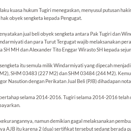
elaku kuasa hukum Tugiri menegaskan, menyusul putusan haki
 hak obyek sengketa kepada Pengugat.
nyatakan jual beli obyek sengketa antara Pak Tugiri dan Wind
indarmiyati dan para Turut Tergugat wajib melaksanakan peral
a SH MH dan Alexander Tito Enggar Wirasto SH kepada sejum
engketa itu semula milik Windarmiyati yang dipecah menjadi
2), SHM 03483 (227 M2) dan SHM 03484 (244 M2). Kemudian
igor Nasution dengan Perikatan Jual Beli (PJB) dihadapan nota
ertahap selama 2014-2016. Tugiri selama 2014-2016 telah m
rbayarkan.
 kekurangannya, namun demikian gagal melaksanakan pembuat
 AJB itu karena 2 (dua) sertifikat tersebut sedang berada pa