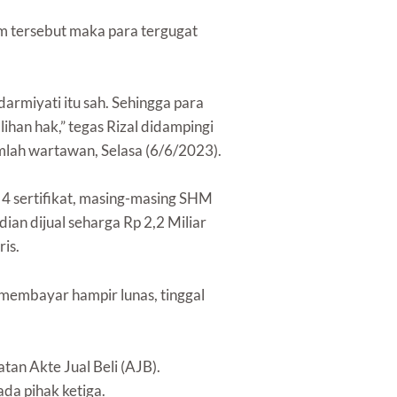
m tersebut maka para tergugat
armiyati itu sah. Sehingga para
ihan hak,” tegas Rizal didampingi
lah wartawan, Selasa (6/6/2023).
 4 sertifikat, masing-masing SHM
 dijual seharga Rp 2,2 Miliar
ris.
embayar hampir lunas, tinggal
an Akte Jual Beli (AJB).
da pihak ketiga.