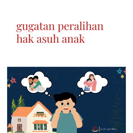
gugatan peralihan
hak asuh anak
Dapatkah
Hak
Asuh
Anak
Beralih
dari
Ibu
ke
Ayah