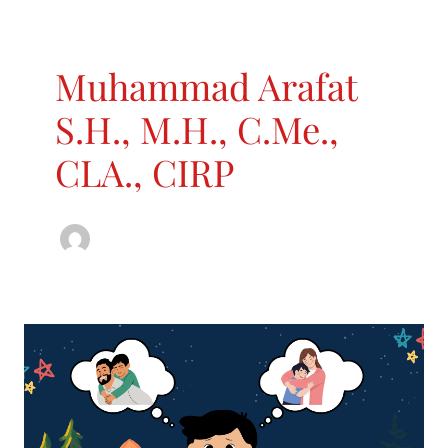
Muhammad Arafat
S.H., M.H., C.Me.,
CLA., CIRP
Dapatkah
Hak
Asuh
Anak
Beralih