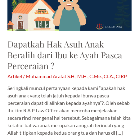
dari
Ibu
ke
Ayah
Pasca
Perceraian
Dapatkah Hak Asuh Anak
?
Beralih dari Ibu ke Ayah Pasca
Perceraian ?
Artikel
/
Muhammad Arafat S.H., M.H., C.Me., CLA., CIRP
Seringkali muncul pertanyaan kepada kami “apakah hak
asuh anak yang telah jatuh kepada ibunya pasca
perceraian dapat di alihkan kepada ayahnya”?. Oleh sebab
itu, tim R.A.P Law Office akan mencoba menjelaskan
secara rinci mengenai hal tersebut. Sebagaimana telah kita
ketahui bahwa anak merupakan anugrah terindah yang
Allah titipkan kepada kedua orang tua dan harus di […]