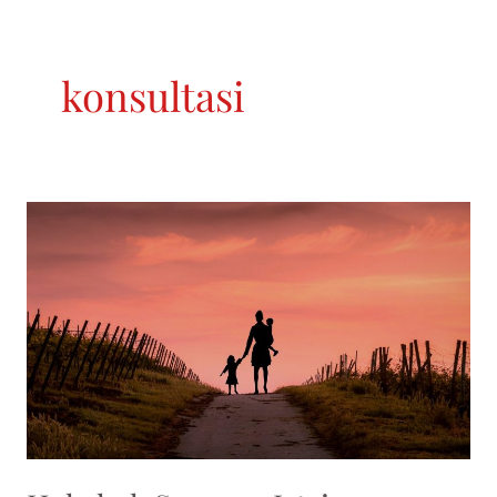
konsultasi
Hak-
hak
Seorang
Istri
yang
Menggugat
Cerai
Suami