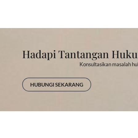
Hadapi Tantangan Huk
Konsultasikan masalah hu
HUBUNGI SEKARANG