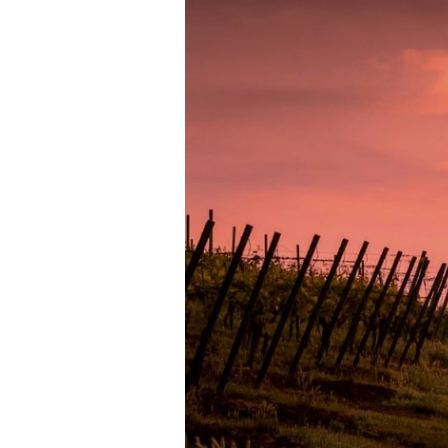
hak
Seorang
Istri
yang
Menggugat
Cerai
Suami