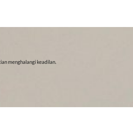
ian menghalangi keadilan.