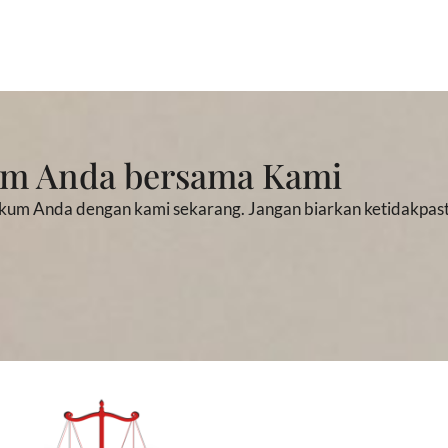
um Anda bersama Kami
kum Anda dengan kami sekarang. Jangan biarkan ketidakpast